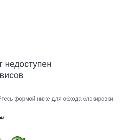
т недоступен
рвисов
йтесь формой ниже для обхода блокировки
ом