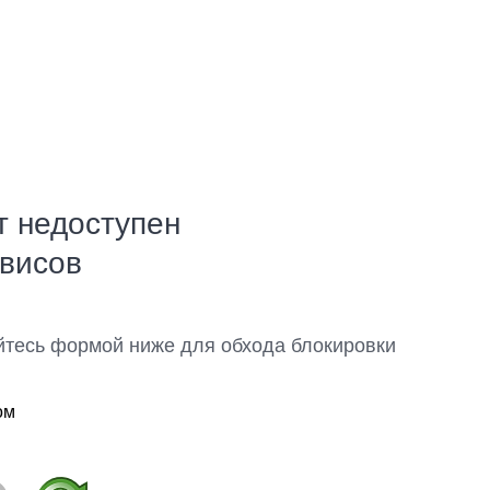
т недоступен
рвисов
йтесь формой ниже для обхода блокировки
ом