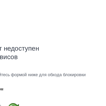
т недоступен
рвисов
йтесь формой ниже для обхода блокировки
ом