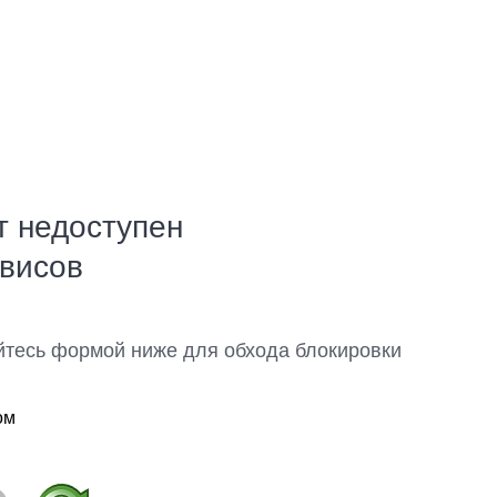
т недоступен
рвисов
йтесь формой ниже для обхода блокировки
ом