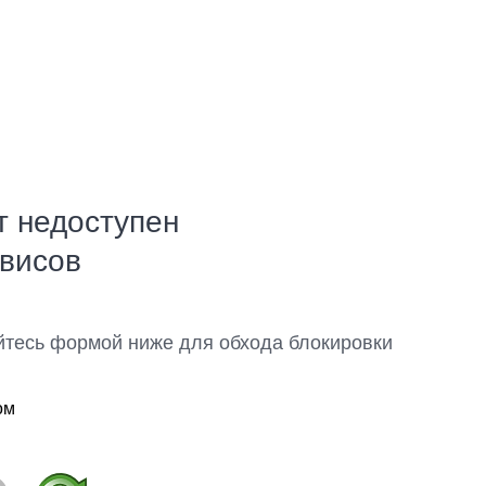
т недоступен
рвисов
йтесь формой ниже для обхода блокировки
ом