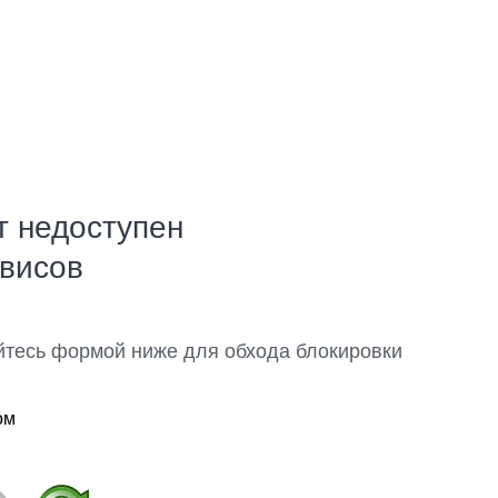
т недоступен
рвисов
йтесь формой ниже для обхода блокировки
ом