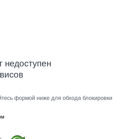
т недоступен
рвисов
йтесь формой ниже для обхода блокировки
ом