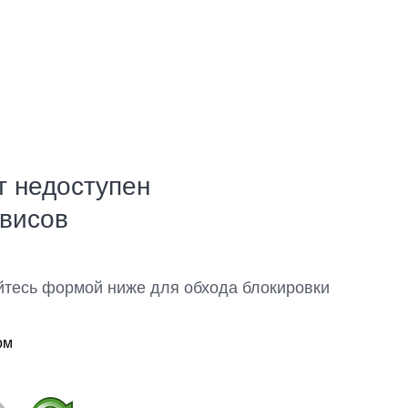
т недоступен
рвисов
йтесь формой ниже для обхода блокировки
ом