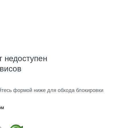
т недоступен
рвисов
йтесь формой ниже для обхода блокировки
ом