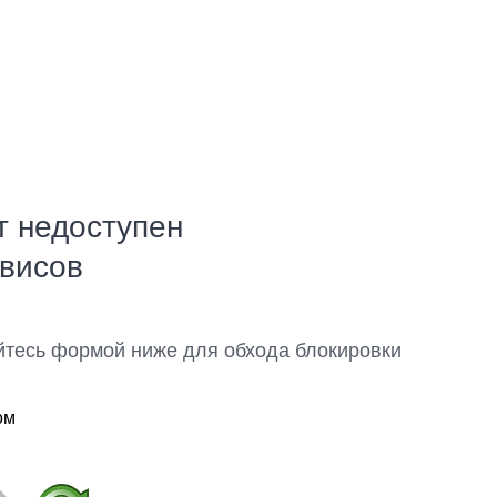
т недоступен
рвисов
йтесь формой ниже для обхода блокировки
ом