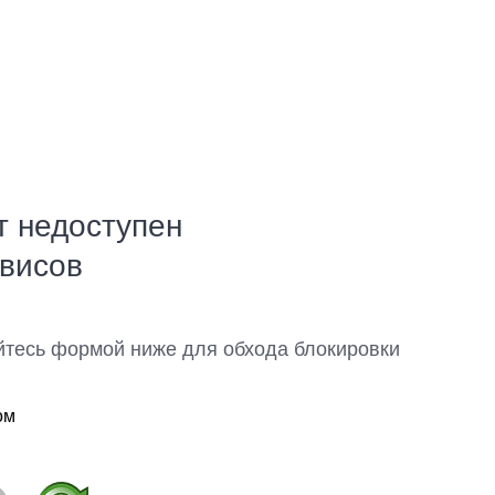
т недоступен
рвисов
йтесь формой ниже для обхода блокировки
ом