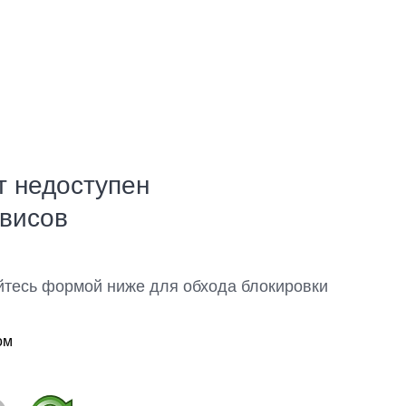
т недоступен
рвисов
йтесь формой ниже для обхода блокировки
ом