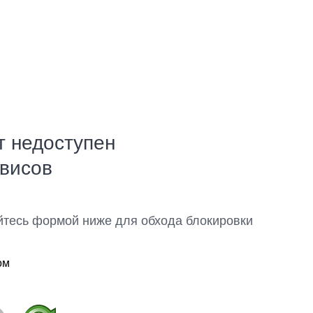
т недоступен
рвисов
йтесь формой ниже для обхода блокировки
ом