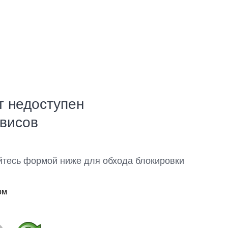
т недоступен
рвисов
йтесь формой ниже для обхода блокировки
ом