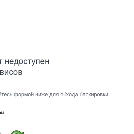
т недоступен
рвисов
йтесь формой ниже для обхода блокировки
ом