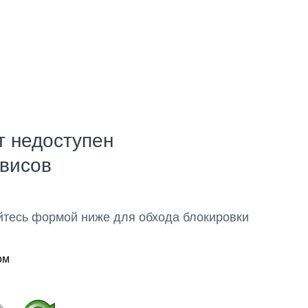
т недоступен
рвисов
йтесь формой ниже для обхода блокировки
ом