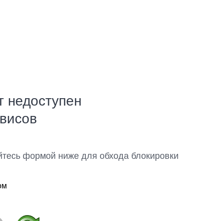
т недоступен
рвисов
йтесь формой ниже для обхода блокировки
ом