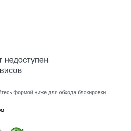
т недоступен
рвисов
йтесь формой ниже для обхода блокировки
ом