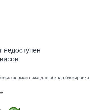
т недоступен
рвисов
йтесь формой ниже для обхода блокировки
ом