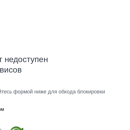
т недоступен
рвисов
йтесь формой ниже для обхода блокировки
ом