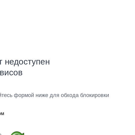
т недоступен
рвисов
йтесь формой ниже для обхода блокировки
ом