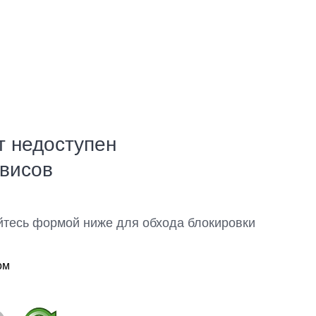
т недоступен
рвисов
йтесь формой ниже для обхода блокировки
ом