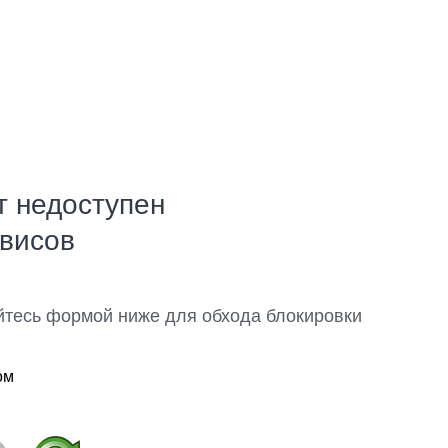
т недоступен
рвисов
йтесь формой ниже для обхода блокировки
ом