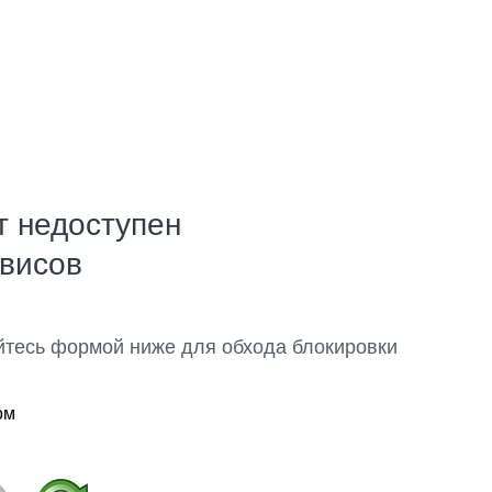
т недоступен
рвисов
йтесь формой ниже для обхода блокировки
ом