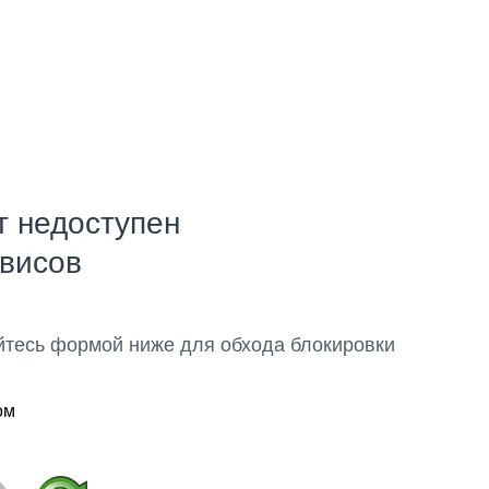
т недоступен
рвисов
йтесь формой ниже для обхода блокировки
ом