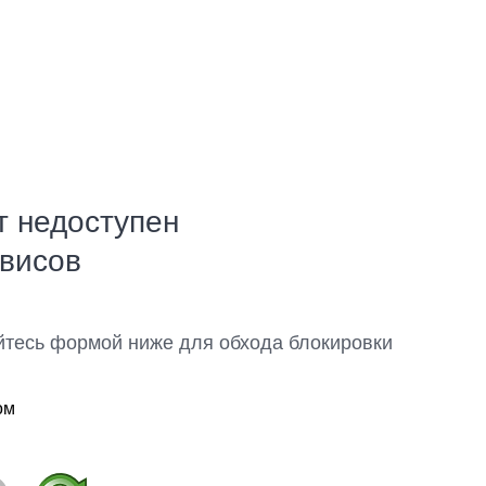
т недоступен
рвисов
йтесь формой ниже для обхода блокировки
ом