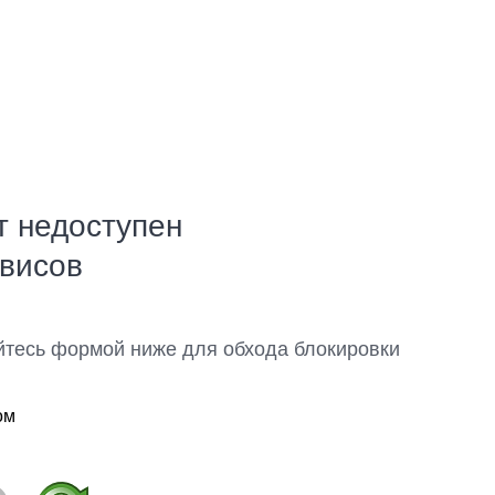
т недоступен
рвисов
йтесь формой ниже для обхода блокировки
ом