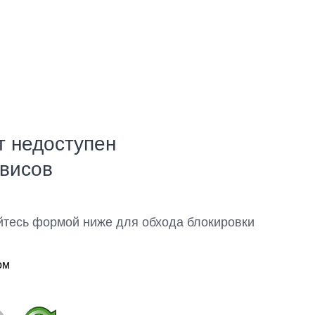
т недоступен
рвисов
йтесь формой ниже для обхода блокировки
ом