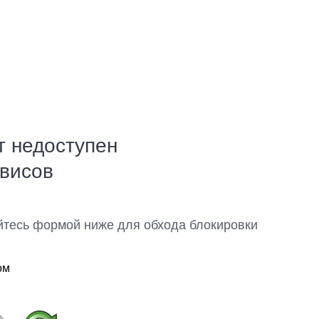
т недоступен
рвисов
йтесь формой ниже для обхода блокировки
ом