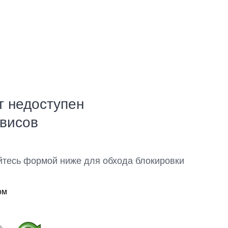
т недоступен
рвисов
йтесь формой ниже для обхода блокировки
ом